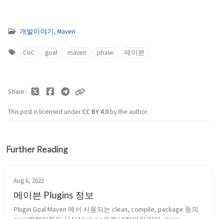
개발이야기
,
Maven
CoC
goal
maven
phase
메이븐
Share
This post is licensed under
CC BY 4.0
by the author.
Further Reading
Aug 6, 2022
메이븐 Plugins 정보
Plugin Goal Maven 에서 사용되는 clean, compile, package 등의 