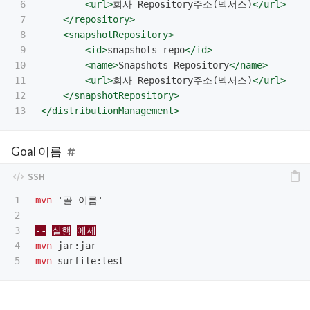
6

<url>
회사 Repository주소(넥서스)
</url>
7

</repository>
8

<snapshotRepository>
9

<id>
snapshots-repo
</id>
10

<name>
Snapshots Repository
</name>
11

<url>
회사 Repository주소(넥서스)
</url>
12

</snapshotRepository>
</distributionManagement>
Goal 이름
1

mvn
 '골 이름'

2

3

--
실행
에제
4

mvn
mvn