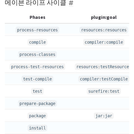
메이븐 라이프 사이클
Phases
plugin:goal
process-resources
resources:resources
compile
compiler:compile
process-classes
process-test-resources
resources:testResources
test-compile
compiler:testCompile
test
surefire:test
prepare-package
package
jar:jar
install