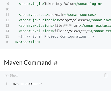
9

<sonar.login>
Token Key Value
</sonar.login>
10

11

<sonar.sources>
src/main
</sonar.sources>
12

<sonar.java.binaries>
target/classes
</sonar.jav
13

<sonar.exclusions>
file:**/*.xml
</sonar.exclusi
14

<sonar.exclusions>
file:**/views/**/*
</sonar.ex
15

<!--// Sonar Project Configuration -->
</properties>
Maven Command