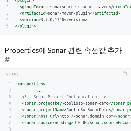
1

<plugin>
2

<groupId>
org.sonarsource.scanner.maven
</groupId
3

<artifactId>
sonar-maven-plugin
</artifactId>
4

<version>
3.7.0.1746
</version>
</plugin>
Properties에 Sonar 관련 속성값 추가
1

<properties>
2

	...

3

<!-- Sonar Project Configuration -->
4

<sonar.projectkey>
coolioso-sonar-demo
</sonar.p
5

<sonar.projectName>
CoolioSo SonarDemo
</sonar.p
6

<sonar.host.url>
http://sonar.domain.com
</sonar
7

<sonar.sourceEncoding>
UTF-8
</sonar.sourceEncod
8
