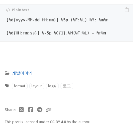
[%d{yyyy-MM-dd HH:mm}] %5p (%F:%L) %M: %m%n

개발이야기
format
layout
log4j
로그
Share
This post is licensed under
CC BY 4.0
by the author.