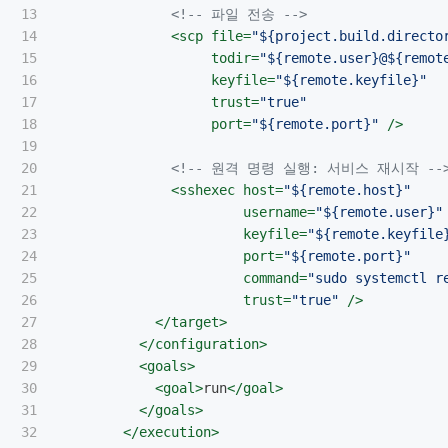
13

<!-- 파일 전송 -->
14

<scp
file=
"${project.build.directo
15

todir=
"${remote.user}@${remot
16

keyfile=
"${remote.keyfile}"
17

trust=
"true"
18

port=
"${remote.port}"
/>
19

20

<!-- 원격 명령 실행: 서비스 재시작 --
21

<sshexec
host=
"${remote.host}"
22

username=
"${remote.user}"
23

keyfile=
"${remote.keyfile
24

port=
"${remote.port}"
25

command=
"sudo systemctl r
26

trust=
"true"
/>
27

</target>
28

</configuration>
29

<goals>
30

<goal>
run
</goal>
31

</goals>
32

</execution>