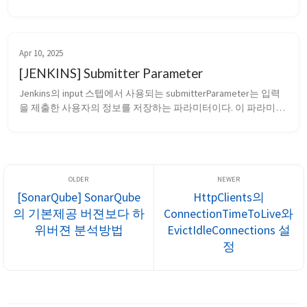
Jenkins 파이프라인의 상태를 조회하거나 외부 시스템에서 트리
거 할 때 사용됨 InputSubmit에 대한 기능 Jenkins의 ⁠inp...
Apr 10, 2025
[JENKINS] Submitter Parameter
Jenkins의 ⁠input⁠ 스텝에서 사용되는 ⁠submitterParameter⁠는 입력
을 제출한 사용자의 정보를 저장하는 파라미터이다. 이 파라미터
는 Jenkins 파이프라인이 실행 중일 때, 특정 사용자나 그룹만이 
입력을 승인할 수 있도록 제어하고, 입력을 실제로 누가 제출했는
지 추적하는 용도로 활용된다. ⁠submitterParameter...
[SonarQube] SonarQube
HttpClients의
의 기본제공 버젼보다 하
ConnectionTimeToLive와
위버젼 분석방법
EvictIdleConnections 설
정