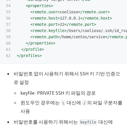
54

<properties>
55

<remote.user>
coolioso
</remote.user>
56

<remote.host>
127.0.0.1
</remote.host>
57

<remote.port>
22
</remote.port>
58

<remote.keyfile>
/Users/coolioso/.ssh/id_rs
59

<remote.path>
/home/centos/service
</remote.
60

</properties>
61

</profile>
</profiles>
비밀번호 없이 사용하기 위해서 SSH 키 기반 인증으
로 설정
keyfile : PRIVATE SSH 키 파일의 경로
윈도우인 경우에는
대신에
의 파일 구분자를
\
/
사용
비밀번호를 사용하기 위해서는
대신에
keyfile