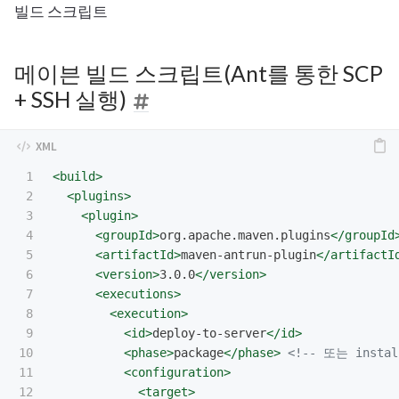
빌드 스크립트
메이븐 빌드 스크립트(Ant를 통한 SCP
+ SSH 실행)
1

<build>
2

<plugins>
3

<plugin>
4

<groupId>
org.apache.maven.plugins
</groupId
5

<artifactId>
maven-antrun-plugin
</artifactI
6

<version>
3.0.0
</version>
7

<executions>
8

<execution>
9

<id>
deploy-to-server
</id>
10

<phase>
package
</phase>
<!-- 또는 instal
11

<configuration>
12

<target>